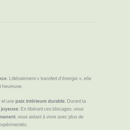
nce
. Littéralement « transfert d’énergie », elle
et heureuse.
r
et une
paix intérieure durable
. Durant la
e
joyeuse
. En libérant ces blocages, vous
rmanent
, vous aidant à vivre avec plus de
expérimentés.