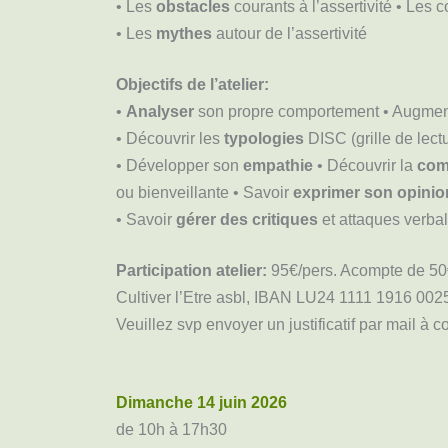
• Les
obstacles
courants à l’assertivité • Les
• Les
mythes
autour de l’assertivité
Objectifs de l’atelier:
•
Analyser
son propre comportement • Augment
• Découvrir les
typologies
DISC (grille de lec
• Développer son
empathie
• Découvrir la
com
ou bienveillante • Savoir
exprimer son opinio
• Savoir
gérer des critiques
et attaques verba
Participation atelier:
95€/pers. Acompte de 50€
Cultiver l’Etre asbl, IBAN LU24 1111 1916 002
Veuillez svp envoyer un justificatif par mail à c
Dimanche 14 juin 2026
de 10h à 17h30