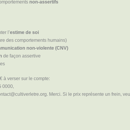
 comportements
non-assertifs
er l’
estime de soi
ture des comportements humains)
munication non-violente (CNV)
n
de façon assertive
les
 à verser sur le compte:
5 0000,
ontact@cultiverletre.org. Merci. Si le prix représente un frein, ve