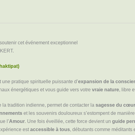
 de soutenir cet événement exceptionnel
CKERT.
haktipat)
 une pratique spirituelle puissante d’
expansion de la conscie
anaux énergétiques et vous guide vers votre
vraie nature
, libre 
 la tradition indienne, permet de contacter la
sagesse du cœu
onnements
et les souvenirs douloureux s’estompent de manièr
ue l’
Amour
. Une fois éveillée, cette force devient un
guide pe
expérience est
accessible à tous
, débutants comme méditants 